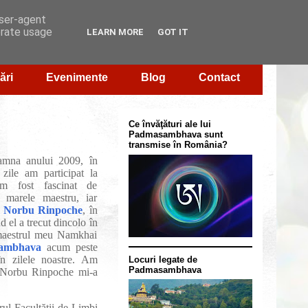
user-agent
erate usage
LEARN MORE
GOT IT
ări
Evenimente
Blog
Contact
Ce învăţături ale lui
Padmasambhava sunt
transmise în România?
oamna anului 2009, în
zile am participat la
m fost fascinat de
 marele maestru, iar
 Norbu Rinpoche
, în
d el a trecut dincolo în
 maestrul meu Namkhai
sambhava
acum peste
în zilele noastre. Am
Locuri legate de
Padmasambhava
i Norbu Rinpoche mi-a
rul Facultăţii de Limbi