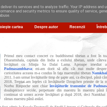
deliver its services and to analyze traffic. Your IP address and 
formance and security metrics to ensure quality of service, gen
abuse.
oieşte cartea
Despre autor
Recenzii
Întreb
Primul meu contact concret cu buddhismul tibetan a fost în t
Dharamshala, capitala din India a exilului tibetan, unde câteva 
învăţături cu Sfinţia Sa Dalai Lama. Aproape imediat a
Padmasambhava
; mi-am dorit să aflu cât mai multe despre
curiozitatea aceasta m-a condus în faţa maestrului tibetan
Namkhai
2011. I-am urmat învăţăturile timp de şapte ani, ca discipol, până cân
2018. Treptat am înţeles că învăţăturile Dzogchen primite de la
Norbu Rinpoche sunt chiar
învăţăturile transmise de Padma
douăsprezece secole, perpetuate din maestru în maestru până 
continuat să urmez aceste învăţături şi după 2018, deci Namkha
rămas maestru până astăzi.
fost admis la Şcoala Doctorală de Studii Literare şi Culturale din cad