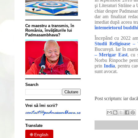
şi Literaturi Străine a
chiar despre Padmasa
dar am finalizat reda
imediat după aceea tez
Ce maestru a transmis, în
întemeietorul buddhi
România, învăţăturile lui
Padmasambhava?
Începând cu 2022 am 
Studii Religioase – 
Bucureşti. Iar în mart
– Merigar East
, cu 
Norbu Rinpoche pentr
prin
India
, pentru ca
sunt avocat.
Search
Post scriptum: iar dac
Vrei să îmi scrii?
Translate
🌐 English