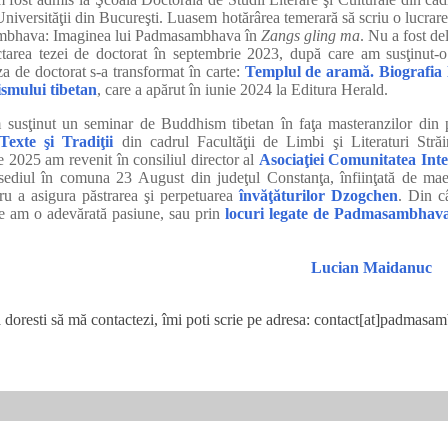
 Universităţii din Bucureşti. Luasem hotărârea temerară să scriu o lucrar
mbhava: Imaginea lui Padmasambhava în
Zangs gling ma
. Nu a fost de
ctarea tezei de doctorat în septembrie 2023, după care am susţinut-o
a de doctorat s-a transformat în carte:
Templul de aramă. Biografia
smului tibetan
, care a apărut în iunie 2024 la Editura Herald.
susţinut un seminar de Buddhism tibetan în faţa masteranzilor din 
Texte şi Tradiţii
din cadrul Facultăţii de Limbi şi Literaturi Străi
ie 2025 am revenit în consiliul director al
Asociaţiei Comunitatea Int
sediul în comuna 23 August din judeţul Constanţa, înfiinţată de ma
u a asigura păstrarea şi perpetuarea
învăţăturilor Dzogchen
. Din c
re am o adevărată pasiune, sau prin
locuri legate de Padmasambhav
Lucian Maidanuc
ă doresti să mă contactezi, îmi poti scrie pe adresa: contact[at]padmasa