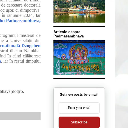
e de cercetare doctorală
loc uşor, ci dimpotrivă,
 în ianuarie 2024. Iar
 lui Padmasambhava,
Articole despre
programul masteral de
Padmasambhava
ne a Universităţii din
ernaţională Dzogchen
estrul tibetan Namkhai
ând în când călătoresc
a
, iar în restul timpului
mbhava[dot]ro.
Get new posts by email:
Subscribe