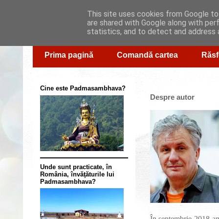
This site uses cookies from Google to 
are shared with Google along with per
statistics, and to detect and address 
Prima pagină
Comandă cartea
Răsf
Cine este Padmasambhava?
Despre autor
Unde sunt practicate, în
România, învăţăturile lui
Padmasambhava?
În septembrie 2018 am 