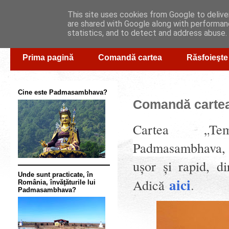
This site uses cookies from Google to deliver
are shared with Google along with performanc
statistics, and to detect and address abuse.
Prima pagină
Comandă cartea
Răsfoieşte
Cine este Padmasambhava?
Comandă carte
Cartea
„
Te
Padmasambhava, î
u
şor şi rapid
, d
Unde sunt practicate, în
aici
.
Adică
România, învăţăturile lui
Padmasambhava?